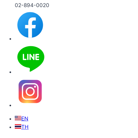
02-894-0020
EN
TH