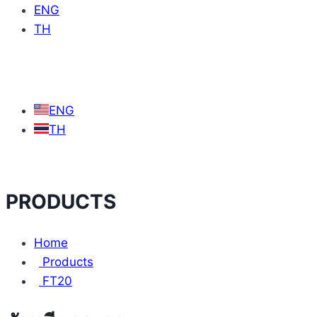
ENG
TH
ENG
TH
PRODUCTS
Home
Products
FT20