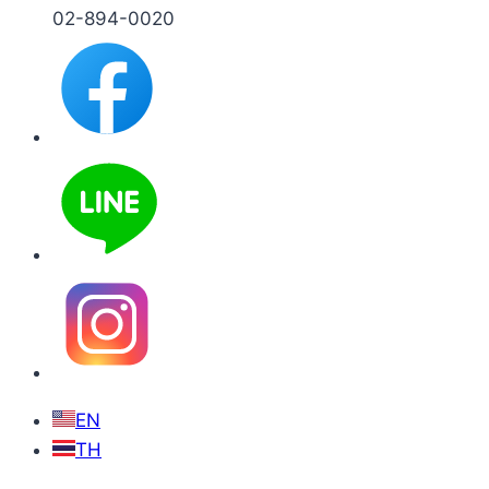
02-894-0020
EN
TH